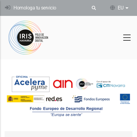
Skip
Homologa tu servicio
EU
Ekin
to
main
content