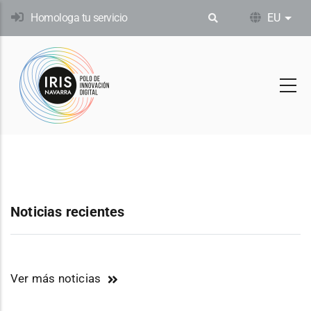
Skip
Homologa tu servicio
EU
Ekin
to
main
content
Noticias recientes
Ver más noticias