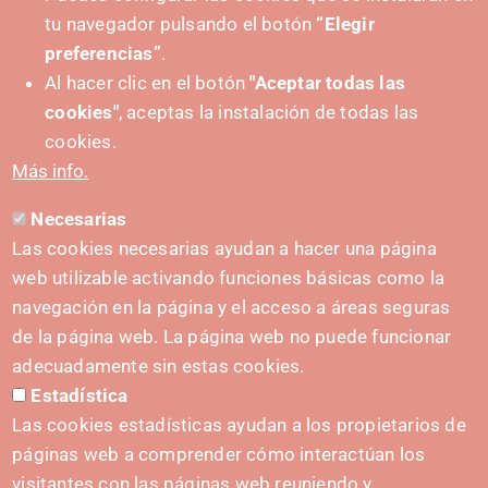
tu navegador pulsando el botón
“Elegir
preferencias”
.
Al hacer clic en el botón
"Aceptar todas las
cookies"
, aceptas la instalación de todas las
SUSTATZAILEA
cookies.
Más info.
Necesarias
HARREMANETARAKO
Las cookies necesarias ayudan a hacer una página
hola@irisnavarra.com
web utilizable activando funciones básicas como la
(+34) 628 23 12 32
navegación en la página y el acceso a áreas seguras
C. del Sadar, 31006 Pamplona
de la página web. La página web no puede funcionar
Harremanetarako formularioa
adecuadamente sin estas cookies.
Estadística
Prentsa-kita
Las cookies estadísticas ayudan a los propietarios de
páginas web a comprender cómo interactúan los
visitantes con las páginas web reuniendo y