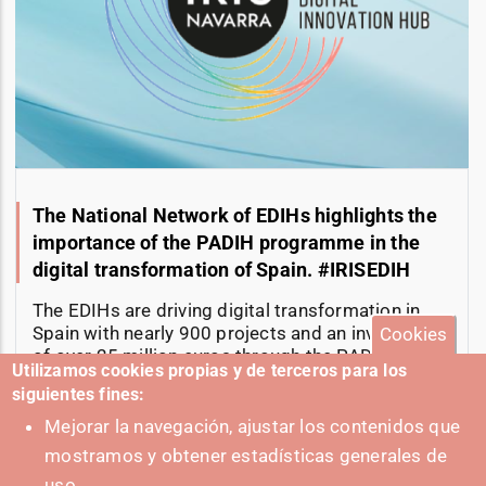
The National Network of EDIHs highlights the
importance of the PADIH programme in the
digital transformation of Spain. #IRISEDIH
The EDIHs are driving digital transformation in
Spain with nearly 900 projects and an investment
Cookies
of over 25 million euros through the PADIH
Utilizamos cookies propias y de terceros para los
program.
siguientes fines:
11-06-2025
Mejorar la navegación, ajustar los contenidos que
mostramos y obtener estadísticas generales de
uso.