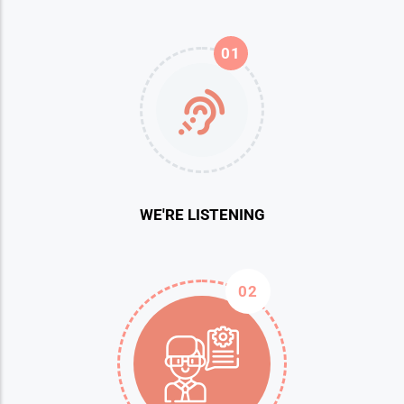
01
WE'RE LISTENING
02