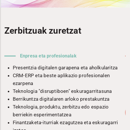
Zerbitzuak zuretzat
Enpresa eta profesionalak
n
Presentzia digitalen garapena eta aholkularitza
CRM-ERP eta beste aplikazio profesionalen
ezarpena
Teknologia "disruptiboen" eskuragarritasuna
Berrikuntza digitalaren arloko prestakuntza
Teknologia, produktu, zerbitzu edo espazio
berriekin esperimentatzea
Finantzaketa-iturriak ezagutzea eta eskuragarri