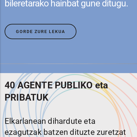
bileretarako hainbat gune ditugu.
GORDE ZURE LEKUA
40 AGENTE PUBLIKO eta
PRIBATUK
Elkarlanean dihardute eta
ezagutzak batzen dituzte zuretzat