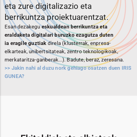
eta zure digitalizazio eta
berrikuntza proiektuarentzat.
Esan dezakegu
eskualdean berrikuntza eta
eraldaketa digitalari buruzko ezagutza duten
ia
eragile guztiak
direla (klusterrak, enpresa-
elkarteak, unibertsitateak, zentro teknologikoak,
merkataritza-ganberak...). Badute, beraz, zeresana.
>> Jakin nahi al duzu nork gehiago osatzen duen IRIS
GUNEA?