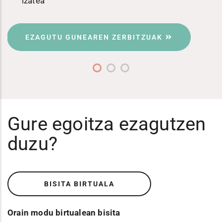
izatea
EZAGUTU GUNEAREN ZERBITZUAK
Gure egoitza ezagutzen
duzu?
BISITA BIRTUALA
Orain modu birtualean bisita