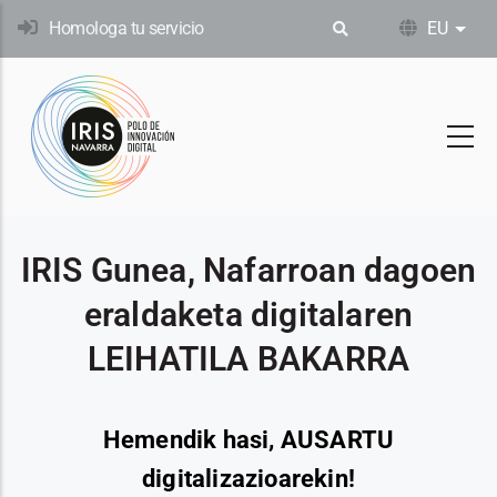
Skip
Homologa tu servicio
EU
Ekin
to
main
content
IRIS Gunea, Nafarroan dagoen
eraldaketa digitalaren
LEIHATILA BAKARRA
Hemendik hasi, AUSARTU
digitalizazioarekin!