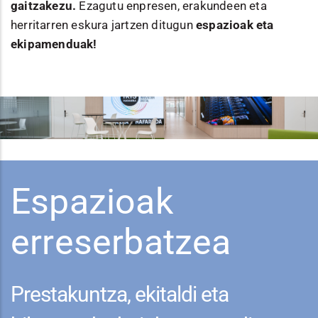
gaitzakezu.
Ezagutu enpresen, erakundeen eta
herritarren eskura jartzen ditugun
espazioak eta
ekipamenduak!
Espazioak
erreserbatzea
Prestakuntza, ekitaldi eta