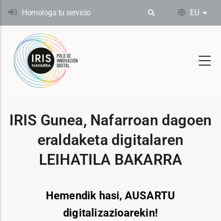
Skip
Homologa tu servicio
EU
Ekin
to
main
content
IRIS Gunea, Nafarroan dagoen
eraldaketa digitalaren
LEIHATILA BAKARRA
Hemendik hasi, AUSARTU
digitalizazioarekin!