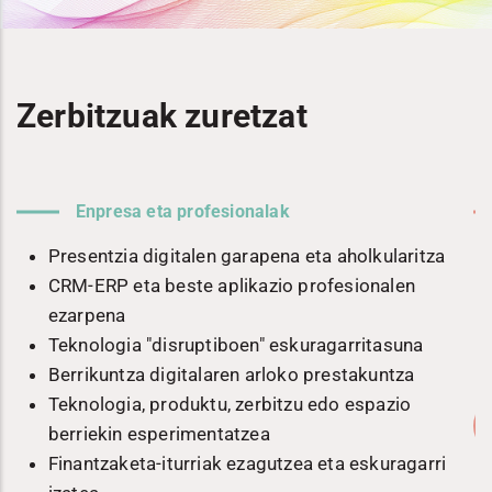
Zerbitzuak zuretzat
Enpresa eta profesionalak
n
Presentzia digitalen garapena eta aholkularitza
CRM-ERP eta beste aplikazio profesionalen
ezarpena
Teknologia "disruptiboen" eskuragarritasuna
Berrikuntza digitalaren arloko prestakuntza
Teknologia, produktu, zerbitzu edo espazio
berriekin esperimentatzea
Finantzaketa-iturriak ezagutzea eta eskuragarri