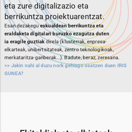
eta zure digitalizazio eta
berrikuntza proiektuarentzat.
Esan dezakegu
eskualdean berrikuntza eta
eraldaketa digitalari buruzko ezagutza duten
ia
eragile guztiak
direla (klusterrak, enpresa-
elkarteak, unibertsitateak, zentro teknologikoak,
merkataritza-ganberak...). Badute, beraz, zeresana.
>> Jakin nahi al duzu nork gehiago osatzen duen IRIS
GUNEA?