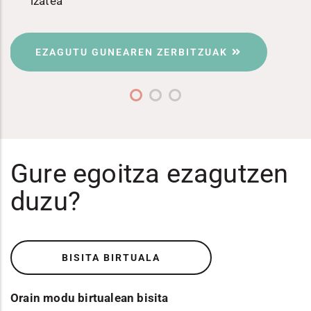
izatea
EZAGUTU GUNEAREN ZERBITZUAK
Gure egoitza ezagutzen
duzu?
BISITA BIRTUALA
Orain modu birtualean bisita