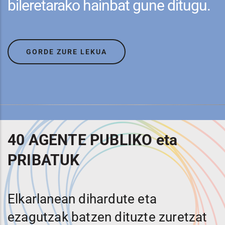
bileretarako hainbat gune ditugu.
GORDE ZURE LEKUA
40 AGENTE PUBLIKO eta
PRIBATUK
Elkarlanean dihardute eta
ezagutzak batzen dituzte zuretzat