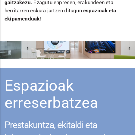
gaitzakezu.
Ezagutu enpresen, erakundeen eta
herritarren eskura jartzen ditugun
espazioak eta
ekipamenduak!
Espazioak
erreserbatzea
Prestakuntza, ekitaldi eta