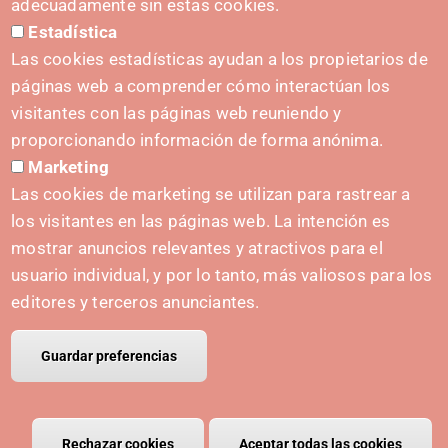
adecuadamente sin estas cookies.
Estadística
Press Kit
Las cookies estadísticas ayudan a los propietarios de
páginas web a comprender cómo interactúan los
visitantes con las páginas web reuniendo y
proporcionando información de forma anónima.
INITIATIVES
Marketing
Navarra Cybersecurity Center
Las cookies de marketing se utilizan para rastrear a
Spain Living Lab
los visitantes en las páginas web. La intención es
mostrar anuncios relevantes y atractivos para el
Support for entrepreneurship
usuario individual, y por lo tanto, más valiosos para los
Digital Twins
editores y terceros anunciantes.
Guardar preferencias
© Copyright Polo IRIS.
Legal notice
Privacy policy
Cookies policy
Rechazar cookies
Retirar el consentimiento
Aceptar todas las cookies