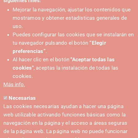
siguientes fines:
Mejorar la navegación, ajustar los contenidos que
mostramos y obtener estadísticas generales de
uso.
Puedes configurar las cookies que se instalarán en
tu navegador pulsando el botón
“Elegir
preferencias”
.
Al hacer clic en el botón
"Aceptar todas las
cookies"
, aceptas la instalación de todas las
PUSHED FORWARD BY:
cookies.
Más info.
Necesarias
CONTACT
Las cookies necesarias ayudan a hacer una página
hola@irisnavarra.com
web utilizable activando funciones básicas como la
(+34) 628 23 12 32
navegación en la página y el acceso a áreas seguras
C. del Sadar, 31006 Pamplona
de la página web. La página web no puede funcionar
Contact form