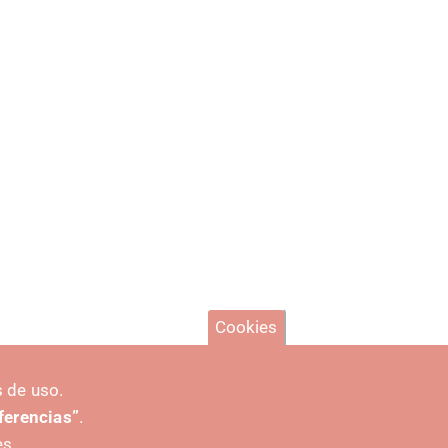
Cookies
 de uso.
eferencias”
.
es.