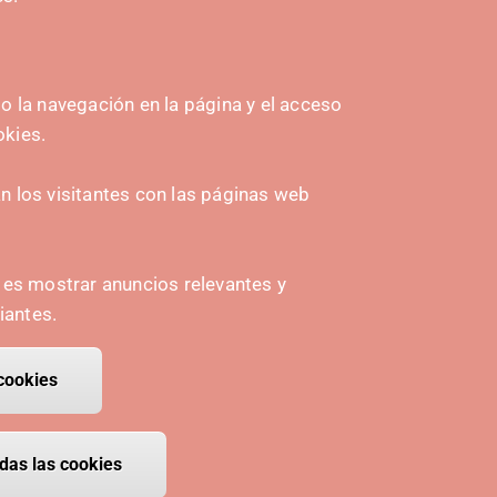
 la navegación en la página y el acceso
okies.
HASIERA EMATEA
 los visitantes con las páginas web
Navarra Cybersecurity Center
amplona
Spain Living Lab
n es mostrar anuncios relevantes y
ioa
Ekintzailetza babestea
iantes.
Biki digitalak
cookies
 consentimiento
das las cookies
 cookies