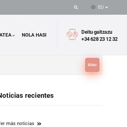
EU
Ekintza o
Deitu gaitzazu
ATEA
NOLA HASI
+34 628 23 12 32
ilatu
Noticias recientes
er más noticias