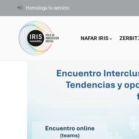
Skip
Homologa tu servicio
to
main
content
Main
NAFAR IRIS
ZERBIT
navigation