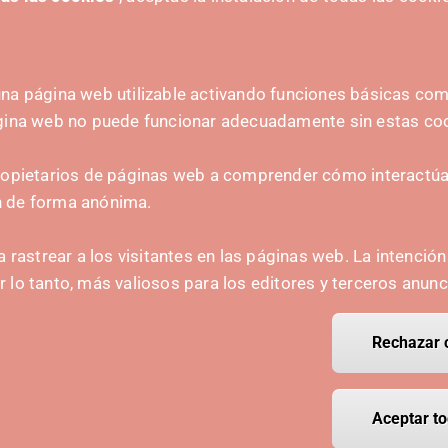
na página web utilizable activando funciones básicas como
ágina web no puede funcionar adecuadamente sin estas co
ZAILEA
HARREMANETARAKO
ropietarios de páginas web a comprender cómo interactúan
hola@irisnavarra.com
n de forma anónima.
(+34) 628 23 12 32
C. del Sadar, 31006 P
a rastrear a los visitantes en las páginas web. La intenció
Harremanetarako formular
or lo tanto, más valiosos para los editores y terceros anunc
Prentsa-kita
Rechazar 
Retirar el
Aceptar to
ight Polo IRIS.
Aviso legal
Política de privacidad
Política de