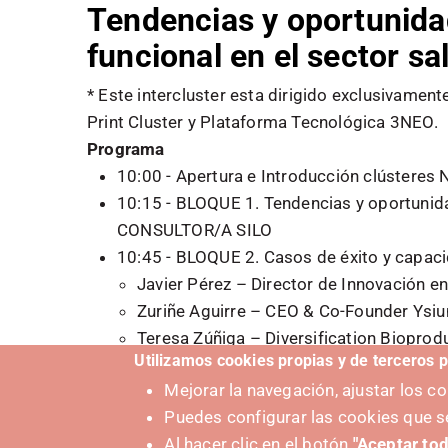
Tendencias y oportunida
funcional en el sector sa
* Este intercluster esta dirigido exclusivament
Print Cluster y Plataforma Tecnológica 3NEO.
Programa
10:00 - Apertura e Introducción clústeres
10:15 - BLOQUE 1. Tendencias y oportunida
CONSULTOR/A SILO
10:45 - BLOQUE 2. Casos de éxito y capaci
Javier Pérez – Director de Innovación 
Zuriñe Aguirre – CEO & Co-Founder Ysi
Teresa Zúñiga – Diversification Bioprodu
Utilizamos cookies propias y de terceros p
11:15h - Conclusiones y siguientes pasos.
Mejorar la navegación, ajustar los 
Categoría Evento
Puedes configurar las cookies que s
Elementos conectados, seguros e inteligentes
Al hacer clic en el botón
"Aceptar tod
Medicina personalizada