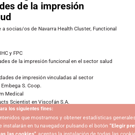
des de la impresión
lud
e a socias/os de Navarra Health Cluster, Functional
 NHC y FPC
des de la impresión funcional en el sector salud
dades de impresión vinculadas al sector
en Embega S. Coop.
um Medical
cts Scientist en Viscofán S.A.
ara los siguientes fines:
contenidos que mostramos y obtener estadísticas generales
e instalarán en tu navegador pulsando el botón
“Elegir pr
as las cookies"
, aceptas la instalación de todas las cooki