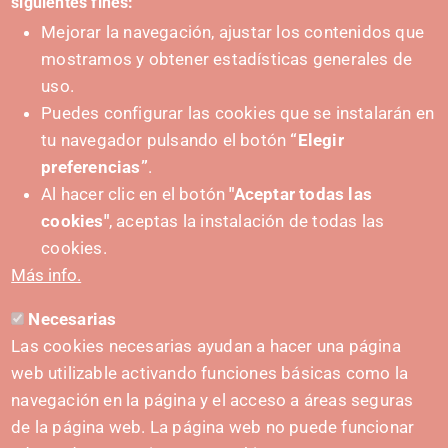
siguientes fines:
Mejorar la navegación, ajustar los contenidos que
mostramos y obtener estadísticas generales de
uso.
Puedes configurar las cookies que se instalarán en
tu navegador pulsando el botón
“Elegir
preferencias”
.
Al hacer clic en el botón
"Aceptar todas las
cookies"
, aceptas la instalación de todas las
SUSTATZAILEA
cookies.
Más info.
Necesarias
HARREMANETARAKO
Las cookies necesarias ayudan a hacer una página
hola@irisnavarra.com
web utilizable activando funciones básicas como la
(+34) 628 23 12 32
navegación en la página y el acceso a áreas seguras
C. del Sadar, 31006 Pamplona
de la página web. La página web no puede funcionar
Harremanetarako formularioa