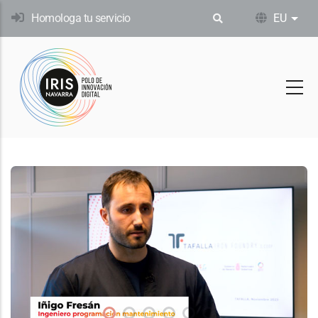
Skip
Homologa tu servicio
EU
Ekin
to
main
content