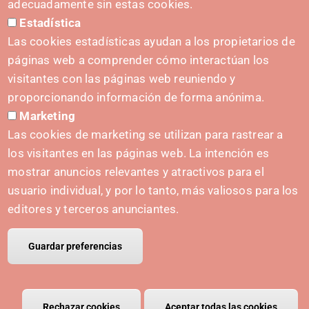
adecuadamente sin estas cookies.
Estadística
Prentsa-kita
Las cookies estadísticas ayudan a los propietarios de
páginas web a comprender cómo interactúan los
visitantes con las páginas web reuniendo y
proporcionando información de forma anónima.
HASIERA EMATEA
Marketing
Navarra Cybersecurity Center
Las cookies de marketing se utilizan para rastrear a
Spain Living Lab
los visitantes en las páginas web. La intención es
mostrar anuncios relevantes y atractivos para el
Ekintzailetza babestea
usuario individual, y por lo tanto, más valiosos para los
Biki digitalak
editores y terceros anunciantes.
Guardar preferencias
© Copyright Polo IRIS.
Aviso legal
Política de privacidad
Política de cookies
Rechazar cookies
Retirar el consentimiento
Aceptar todas las cookies