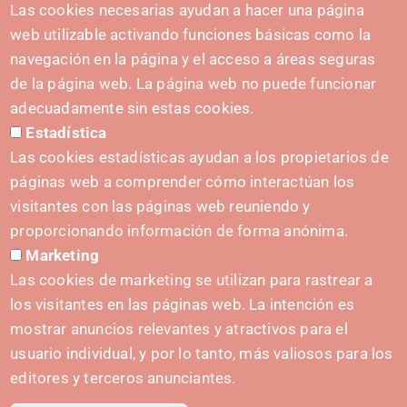
HARREMANETARAKO
Las cookies necesarias ayudan a hacer una página
hola@irisnavarra.com
web utilizable activando funciones básicas como la
(+34) 628 23 12 32
navegación en la página y el acceso a áreas seguras
C. del Sadar, 31006 Pamplona
de la página web. La página web no puede funcionar
Harremanetarako formularioa
adecuadamente sin estas cookies.
Estadística
Prentsa-kita
Las cookies estadísticas ayudan a los propietarios de
páginas web a comprender cómo interactúan los
visitantes con las páginas web reuniendo y
proporcionando información de forma anónima.
HASIERA EMATEA
Marketing
Navarra Cybersecurity Center
Las cookies de marketing se utilizan para rastrear a
Spain Living Lab
los visitantes en las páginas web. La intención es
mostrar anuncios relevantes y atractivos para el
Ekintzailetza babestea
usuario individual, y por lo tanto, más valiosos para los
Biki digitalak
editores y terceros anunciantes.